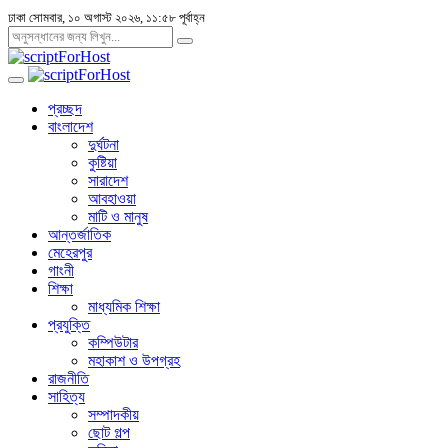
ঢাকা
সোমবার, ১০ অগাস্ট ২০২৬, ১১:৫৮ পূর্বাহ্ন
প্রচ্ছদ
বাংলাদেশ
দুর্ঘটনা
কুষ্টিয়া
সারাদেশ
আবহাওয়া
মাটি ও মানুষ
আন্তর্জাতিক
মেহেরপুর
গাংনী
শিক্ষা
মাধ্যমিক শিক্ষা
প্রযুক্তি
কম্পিউটার
মহাকাশ ও উপগ্রহ
রাজনীতি
সাহিত্য
সম্পাদকীয়
ছোট গল্প