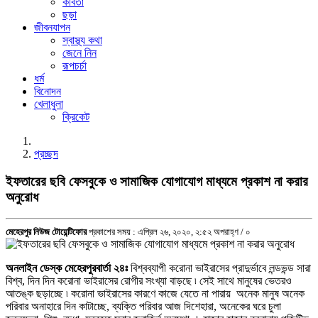
কবিতা
ছড়া
জীবনযাপন
স্বাস্থ্য কথা
জেনে নিন
রূপচর্চা
ধর্ম
বিনোদন
খেলাধুলা
ক্রিকেট
প্রচ্ছদ
ইফতারের ছবি ফেসবুকে ও সামাজিক যোগাযোগ মাধ্যমে প্রকাশ না করার
অনুরোধ
মেহেরপুর নিউজ টোয়েন্টিফোর
প্রকাশের সময় : এপ্রিল ২৬, ২০২০, ২:৫২ অপরাহ্ণ /
০
অনলাইন ডেস্ক মেহেরপুরবার্তা ২৪ঃ
বিশ্বব্যাপী করোনা ভাইরাসের প্রাদুর্ভাবে লন্ডভন্ড সারা
বিশ্ব, দিন দিন করোনা ভাইরাসের রোগীর সংখ্যা বাড়ছে ৷ সেই সাথে মানুষের ভেতরও
আতঙ্ক ছড়াচ্ছে ৷ করোনা ভাইরাসের কারণে কাজে যেতে না পারায় অনেক মানুষ অনেক
পরিবার অনাহারে দিন কাটাচ্ছে, ব্যক্তি পরিবার আজ দিশেহারা, অনেকের ঘরে চুলা