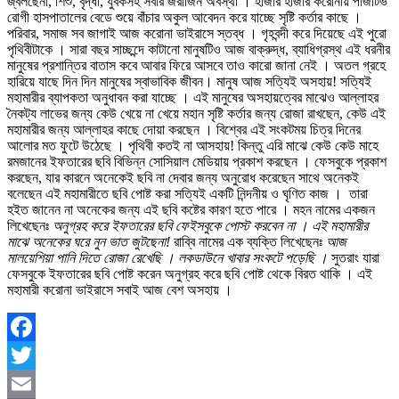
জ্বলছেনা, শিশু, বৃদ্ধা, যুবকসহ সবার জরাজির্ন অবস্থা । হাজার হাজার করোনায় পজিটিভ
রোগী হাসপাতালের বেডে শুয়ে বাঁচার অকুল আবেদন করে যাচ্ছে সৃষ্টি কর্তার কাছে ।
পরিবার, সমাজ সব জাগাই আজ করোনা ভাইরাসে স্তব্ধ । গৃহবন্দী করে দিয়েছে এই পুরো
পৃথিবীটাকে । সারা বছর সাচ্ছন্দে কাটানো মানুষটিও আজ বাক্রুদ্ধ, ব্যাধিগ্রস্থ এই ধরনীর
মানুষের প্রশান্তির বাতাস কবে আবার ফিরে আসবে তাও কারো জানা নেই । অতল গ্রহে
হারিয়ে যাছে দিন দিন মানুষের স্বাভাবিক জীবন। মানুষ আজ সত্যিই অসহায়! সত্যিই
মহামারীর ব্যাপকতা অনুধাবন করা যাচ্ছে । এই মানুষের অসহায়ত্বের মাঝেও আল্লাহর
নৈকট্য লাভের জন্য কেউ খেয়ে না খেয়ে মহান সৃষ্টি কর্তার জন্য রোজা রাখছেন, কেউ এই
মহামারীর জন্য আল্লাহর কাছে দোয়া করছেন । বিশ্বের এই সংকটময় চিত্র দিনের
আলোর মত ফুটে উঠেছে । পৃথিবী কতই না আসহায়! কিন্তু এরি মাঝে কেউ কেউ মাহে
রমজানের ইফতারের ছবি বিভিন্ন সোসিয়াল মেডিয়ায় প্রকাশ করছেন । ফেসবুকে প্রকাশ
করছেন, যার কারনে অনেকেই ছবি না দেবার জন্য অনুরোধ করেছেন সাথে অনেকই
বলেছেন এই মহামারীতে ছবি পোষ্ট করা সত্যিই একটি নিন্দনীয় ও ঘৃণিত কাজ । তারা
হইত জানেন না অনেকের জন্য এই ছবি কষ্টের কারণ হতে পারে । মহন নামের একজন
লিখেছেনঃ
অনুগ্রহ করে ইফতারের ছবি ফেইসবুকে পোস্ট করবেন না । এই মহামারীর
মাঝে অনেকের ঘরে নুন ভাত জুটছেনা!
রাব্বি নামের এক ব্যক্তি লিখেছেনঃ
আজ
মালয়েশিয়া পানি দিতে রোজা রেখেছি । লকডাউনে খাবার সংকটে পড়েছি
।
সুতরাং যারা
ফেসবুকে ইফতারের ছবি পোষ্ট করেন অনুগ্রহ করে ছবি পোষ্ট থেকে বিরত থাকি । এই
মহামারী করোনা ভাইরাসে সবাই আজ বেশ অসহায় ।
Facebook
Twitter